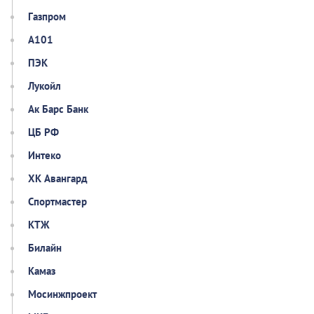
Газпром
А101
ПЭК
Лукойл
Ак Барс Банк
ЦБ РФ
Интеко
ХК Авангард
Спортмастер
КТЖ
Билайн
Камаз
Мосинжпроект